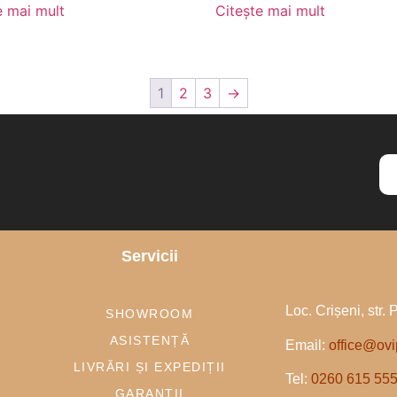
e mai mult
Citește mai mult
1
2
3
→
Servicii
Loc. Crișeni, str. 
SHOWROOM
ASISTENȚĂ
Email:
office@ovi
LIVRĂRI ȘI EXPEDIȚII
Tel:
0260 615 55
GARANȚII