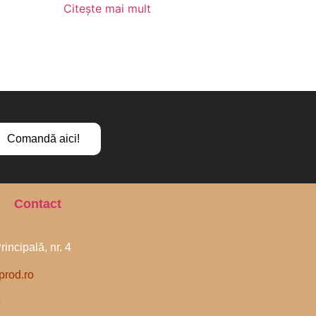
Citește mai mult
Comandă aici!
Contact
Principală, nr. 4
prod.ro
5