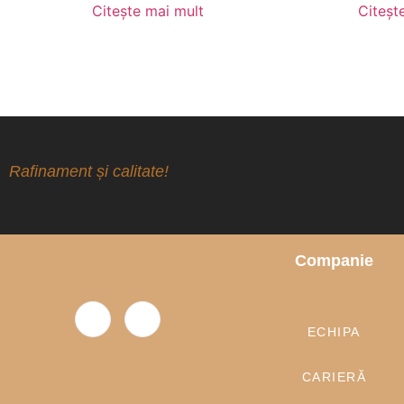
Citește mai mult
Citeșt
Rafinament și calitate!
Companie
ECHIPA
CARIERĂ